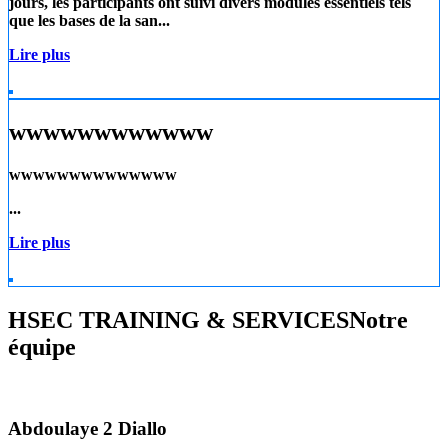
jours, les participants ont suivi divers modules essentiels tels
que les
bases de la san...
Lire plus
wwwwwwwwwwww
wwwwwwwwwwwwww
...
Lire plus
HSEC TRAINING & SERVICES
Notre
équipe
Abdoulaye 2 Diallo