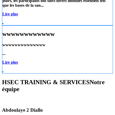
jours, les participants ont suivi divers modules essentiels tels
que les
bases de la san...
Lire plus
wwwwwwwwwwww
wwwwwwwwwwwwww
...
Lire plus
HSEC TRAINING & SERVICES
Notre
équipe
Abdoulaye 2 Diallo