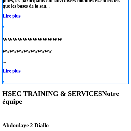
jours, les participants ont suivi divers modules essentiels tels
que les
bases de la san...
Lire plus
wwwwwwwwwwww
wwwwwwwwwwwwww
...
Lire plus
HSEC TRAINING & SERVICES
Notre
équipe
Abdoulaye 2 Diallo