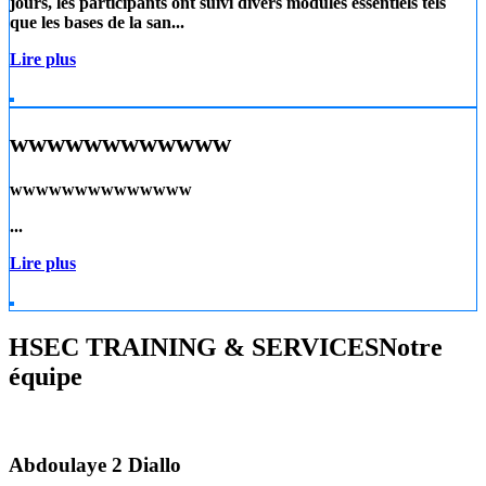
jours, les participants ont suivi divers modules essentiels tels
que les
bases de la san...
Lire plus
wwwwwwwwwwww
wwwwwwwwwwwwww
...
Lire plus
HSEC TRAINING & SERVICES
Notre
équipe
Abdoulaye 2 Diallo