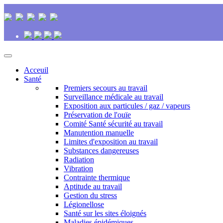
Acceuil
Santé
Premiers secours au travail
Surveillance médicale au travail
Exposition aux particules / gaz / vapeurs
Préservation de l'ouïe
Comité Santé sécurité au travail
Manutention manuelle
Limites d'exposition au travail
Substances dangereuses
Radiation
Vibration
Contrainte thermique
Aptitude au travail
Gestion du stress
Légionellose
Santé sur les sites éloignés
Maladies épidémiques