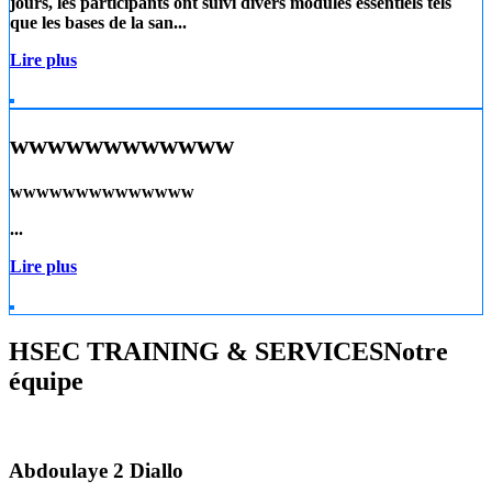
jours, les participants ont suivi divers modules essentiels tels
que les
bases de la san...
Lire plus
wwwwwwwwwwww
wwwwwwwwwwwwww
...
Lire plus
HSEC TRAINING & SERVICES
Notre
équipe
Abdoulaye 2 Diallo