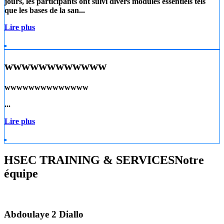
jours, les participants ont suivi divers modules essentiels tels
que les
bases de la san...
Lire plus
wwwwwwwwwwww
wwwwwwwwwwwwww
...
Lire plus
HSEC TRAINING & SERVICES
Notre
équipe
Abdoulaye 2 Diallo