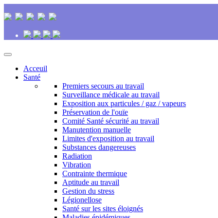
Acceuil
Santé
Premiers secours au travail
Surveillance médicale au travail
Exposition aux particules / gaz / vapeurs
Préservation de l'ouïe
Comité Santé sécurité au travail
Manutention manuelle
Limites d'exposition au travail
Substances dangereuses
Radiation
Vibration
Contrainte thermique
Aptitude au travail
Gestion du stress
Légionellose
Santé sur les sites éloignés
Maladies épidémiques