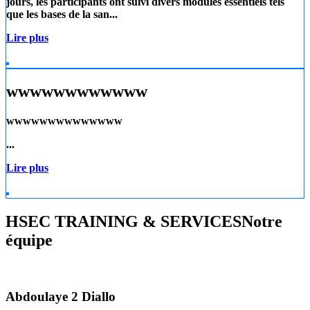
jours, les participants ont suivi divers modules essentiels tels
que les
bases de la san...
Lire plus
wwwwwwwwwwww
wwwwwwwwwwwwww
...
Lire plus
HSEC TRAINING & SERVICES
Notre
équipe
Abdoulaye 2 Diallo