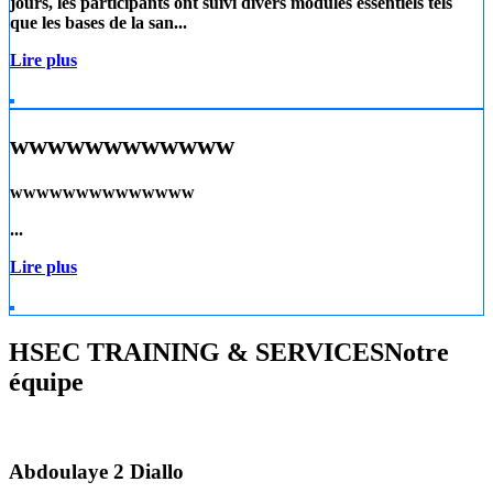
jours, les participants ont suivi divers modules essentiels tels
que les
bases de la san...
Lire plus
wwwwwwwwwwww
wwwwwwwwwwwwww
...
Lire plus
HSEC TRAINING & SERVICES
Notre
équipe
Abdoulaye 2 Diallo