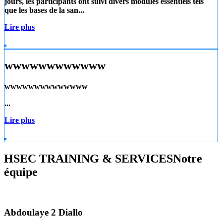
jours, les participants ont suivi divers modules essentiels tels
que les
bases de la san...
Lire plus
wwwwwwwwwwww
wwwwwwwwwwwwww
...
Lire plus
HSEC TRAINING & SERVICES
Notre
équipe
Abdoulaye 2 Diallo