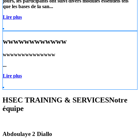
jours, les participants ont suivi divers modules essentiels tels
que les
bases de la san...
Lire plus
wwwwwwwwwwww
wwwwwwwwwwwwww
...
Lire plus
HSEC TRAINING & SERVICES
Notre
équipe
Abdoulaye 2 Diallo