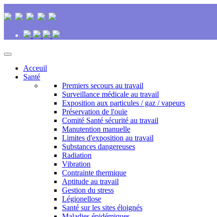
Acceuil
Santé
Premiers secours au travail
Surveillance médicale au travail
Exposition aux particules / gaz / vapeurs
Préservation de l'ouïe
Comité Santé sécurité au travail
Manutention manuelle
Limites d'exposition au travail
Substances dangereuses
Radiation
Vibration
Contrainte thermique
Aptitude au travail
Gestion du stress
Légionellose
Santé sur les sites éloignés
Maladies épidémiques