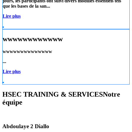
jours, les participants ont suivi divers modules essentiels tels
que les
bases de la san...
Lire plus
wwwwwwwwwwww
wwwwwwwwwwwwww
...
Lire plus
HSEC TRAINING & SERVICES
Notre
équipe
Abdoulaye 2 Diallo