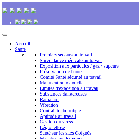
Acceuil
Santé
Premiers secours au travail
Surveillance médicale au travail
Exposition aux particules / gaz / vapeurs
Préservation de l'ouïe
Comité Santé sécurité au travail
Manutention manuelle
Limites d'exposition au travail
Substances dangereuses
Radiation
Vibration
Contrainte thermique
Aptitude au travail
Gestion du stress
Légionellose
Santé sur les sites éloignés
Maladies épidémiques